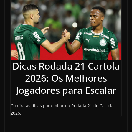
Dicas Rodada 21 Cartola
2026: Os Melhores
Jogadores para Escalar
Confira as dicas para mitar na Rodada 21 do Cartola
2026.