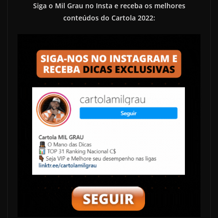
Siga o Mil Grau no Insta e receba os melhores
conteúdos do Cartola 2022: