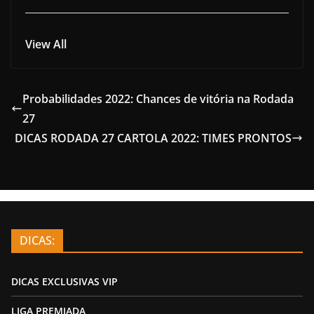
View All
Probabilidades 2022: Chances de vitória na Rodada
27
DICAS RODADA 27 CARTOLA 2022: TIMES PRONTOS
DICAS:
DICAS EXCLUSIVAS VIP
LIGA PREMIADA