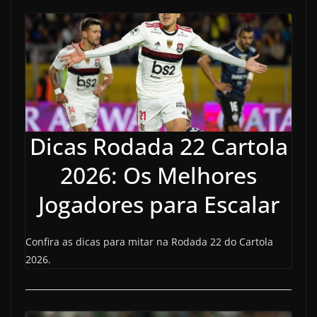
Dicas Rodada 22 Cartola
2026: Os Melhores
Jogadores para Escalar
Confira as dicas para mitar na Rodada 22 do Cartola
2026.