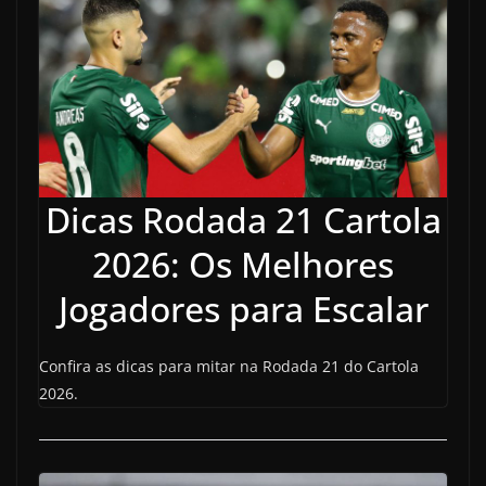
Dicas Rodada 21 Cartola
2026: Os Melhores
Jogadores para Escalar
Confira as dicas para mitar na Rodada 21 do Cartola
2026.