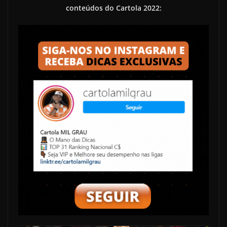
conteúdos do Cartola 2022: