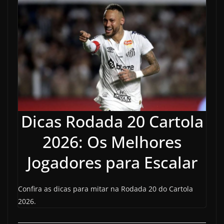
Dicas Rodada 20 Cartola
2026: Os Melhores
Jogadores para Escalar
Confira as dicas para mitar na Rodada 20 do Cartola
2026.