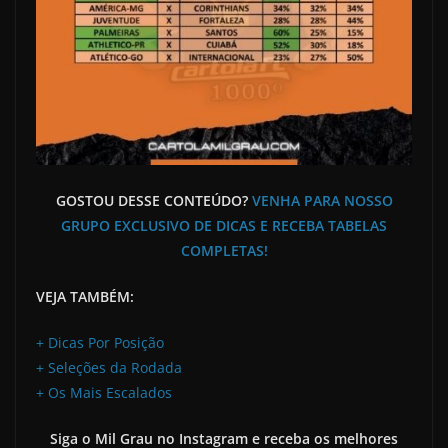
GOSTOU DESSE CONTEÚDO?
VENHA PARA NOSSO
GRUPO EXCLUSIVO DE DICAS E RECEBA TABELAS
COMPLETAS!
VEJA TAMBÉM:
+ Dicas Por Posição
+ Seleções da Rodada
+ Os Mais Escalados
Siga o Mil Grau no Instagram e receba os melhores