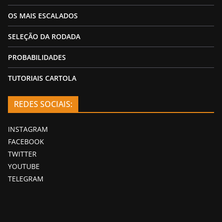
OS MAIS ESCALADOS
SELEÇÃO DA RODADA
PROBABILIDADES
TUTORIAIS CARTOLA
REDES SOCIAIS:
INSTAGRAM
FACEBOOK
TWITTER
YOUTUBE
TELEGRAM