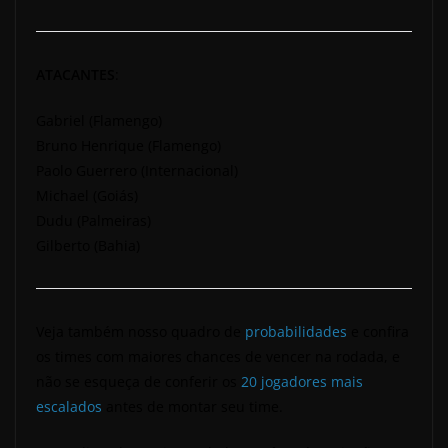
ATACANTES
:
Gabriel (Flamengo)
Bruno Henrique (Flamengo)
Paolo Guerrero (Internacional)
Michael (Goiás)
Dudu (Palmeiras)
Gilberto (Bahia)
Veja também nosso quadro de
probabilidades
e confira
os times com maiores chances de vencer na rodada, e
não se esqueça de conferir os
20 jogadores mais
escalados
antes de montar seu time.