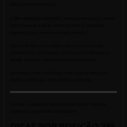
Fala cartoleiros mil grau!
A
38ª rodada do CartolaFC
começará em breve e neste
post traremos a vocês uma lista com os melhores
jogadores para escalar em cada posição.
Depois de feita uma análise nas estatísticas e no
momento de cada equipe, criamos essa lista para te
ajudar a formar a melhor escalação possível!
Os nomes foram escolhidos com base na média de
pontos cedidos por mandantes e visitantes.
Confira os jogadores selecionados para a rodada e
monte seu esquadrão da mitagem!
DICAS POR POSIÇÃO 38ª