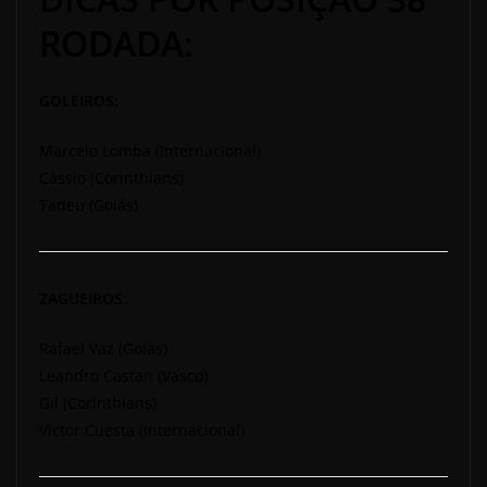
RODADA:
GOLEIROS:
Marcelo Lomba (Internacional)
Cássio (Corinthians)
Tadeu (Goiás)
ZAGUEIROS
:
Rafael Vaz (Goiás)
Leandro Castan (Vasco)
Gil (Corinthians)
Victor Cuesta (Internacional)