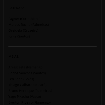
LATERAIS
:
Fagner (Corinthians)
Marcos Rocha (Palmeiras)
Orejuela (Cruzeiro)
Jorge (Santos)
MEIAS
:
Arrascaeta (Flamengo)
Carlos Sanchez (Santos)
Léo Sena (Goiás)
Thiago Galhardo (Ceará)
Bruno Henrique (Palmeiras)
Yago Pikachu (Vasco)
Everton Ribeiro (Flamengo)