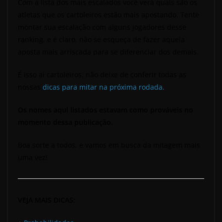
Com a lista dos mais escalados você verá quais são os
atletas que os cartoleiros estão mais apostando. Tente
montar sua escalação com alguns jogadores desse
ranking, e é claro, não se esqueça de fazer aquela
aposta mais arriscada para se diferenciar dos demais.
É isso aí cartoleiros, não deixe de conferir todas as
nossas
dicas para mitar na próxima rodada.
Os nomes aqui listados estavam como prováveis no
momento dessa publicação.
Boa sorte a todos, e vamos em busca da mitagem mais
uma vez!
VEJA MAIS DICAS: