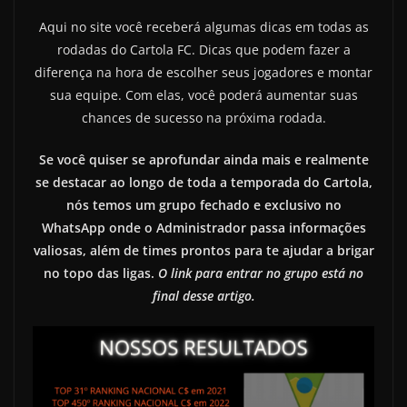
Aqui no site você receberá algumas dicas em todas as
rodadas do Cartola FC. Dicas que podem fazer a
diferença na hora de escolher seus jogadores e montar
sua equipe. Com elas, você poderá aumentar suas
chances de sucesso na próxima rodada.
Se você quiser se aprofundar ainda mais e realmente
se destacar ao longo de toda a temporada do Cartola,
nós temos um grupo fechado e exclusivo no
WhatsApp onde o Administrador passa informações
valiosas, além de times prontos para te ajudar a brigar
no topo das ligas.
O link para entrar no grupo está no
final desse artigo.