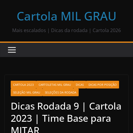
Pular
para
Cartola MIL GRAU
o
conteúdo
Mais escalados | Dicas da rodada | Cartola 2026
CARTOLA 2023
CARTOLETAS MIL GRAU
DICAS
DICAS POR POSIÇÃO
SELEÇÃO MIL GRAU
SELEÇÕES DA RODADA
Dicas Rodada 9 | Cartola
2023 | Time Base para
MITAR