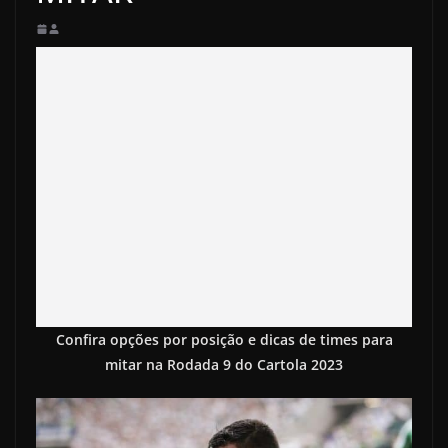
Confira opções por posição e dicas de times para
mitar na Rodada 9 do Cartola 2023