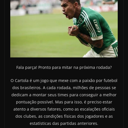
Fala parça! Pronto para mitar na próxima rodada?
O Cartola é um jogo que mexe com a paixão por futebol
dos brasileiros. A cada rodada, milhões de pessoas se
dedicam a montar seus times para conseguir a melhor
pontuação possível. Mas para isso, é preciso estar
atento a diversos fatores, como as escalações oficiais
dos clubes, as condições físicas dos jogadores e as
estatísticas das partidas anteriores.