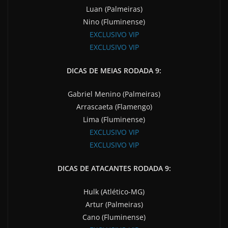
Luan (Palmeiras)
Nino (Fluminense)
EXCLUSIVO VIP
EXCLUSIVO VIP
DICAS DE MEIAS RODADA 9:
Gabriel Menino (Palmeiras)
Arrascaeta (Flamengo)
Lima (Fluminense)
EXCLUSIVO VIP
EXCLUSIVO VIP
DICAS DE ATACANTES RODADA 9:
Hulk (Atlético-MG)
Artur (Palmeiras)
Cano (Fluminense)