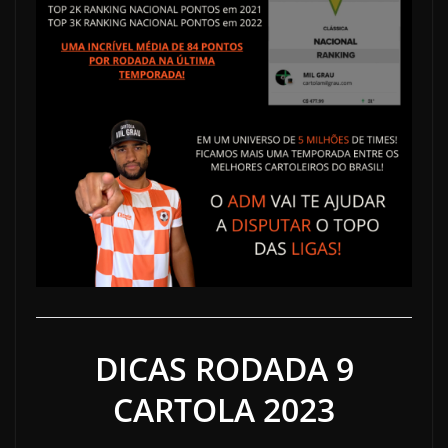
DICAS RODADA 9
CARTOLA 2023